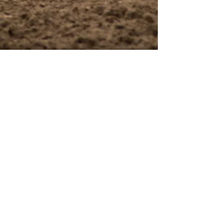
MSC Schopfheim
Anschrift Rennstrecke:
Postanschrift:
Dossenbacher Straße
Karlstraße 5
79650 Schopfheim
79650 Schopfheim
Impressum
Datenschutz
AGB
© 2026 AB Racing Inh. Oliver Bühler
Telefon:
+49 171 124 40 99
Mail:
Krenner179@gmail.com
Telefon:
+49171 837 97 14